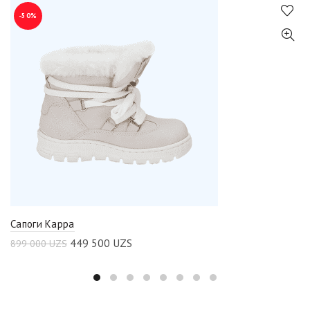
-50%
Сапоги Kappa
449 500
UZS
899 000
UZS