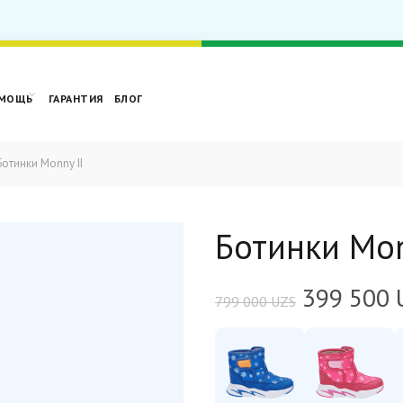
МОЩЬ
ГАРАНТИЯ
БЛОГ
отинки Monny II
Ботинки Mon
399 500
799 000
UZS