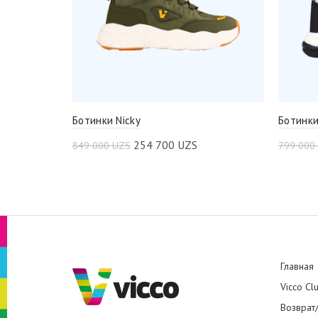
Ботинки Nicky
Ботинки
254 700
UZS
849 000
UZS
799 000
Главная
Vicco Cl
Возврат