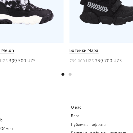
 Melon
Ботинки Mapa
399 500
UZS
239 700
UZS
UZS
799 000
UZS
О нас
Блог
ub
Публичная оферта
/Обмен
Политика конфиденциальности