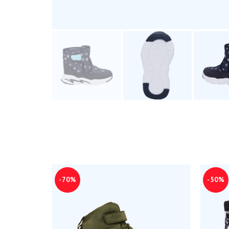
-70%
-50%