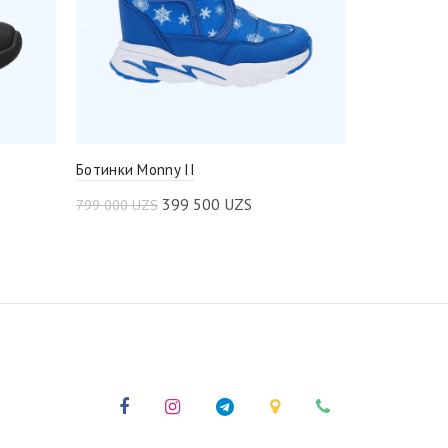
Ботинки Monny II
Трекинговы
399 500
UZS
799 000
UZS
849 000
UZS