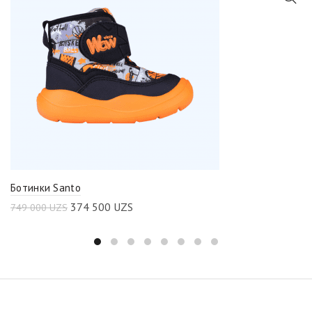
Ботинки Santo
374 500
UZS
749 000
UZS