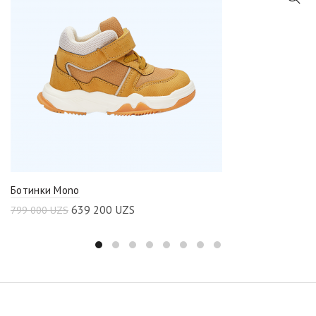
Ботинки Mono
639 200
UZS
799 000
UZS