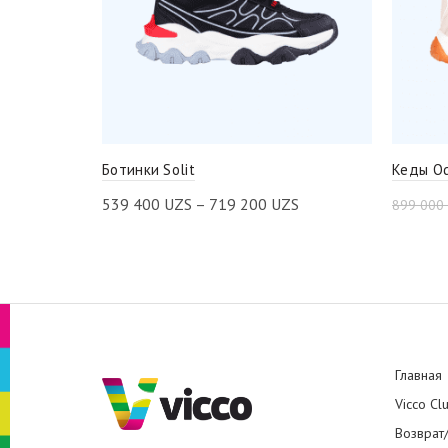
Ботинки Solit
Кеды O
539 400
UZS
–
719 200
UZS
899 000
Главная
Vicco Cl
Возврат