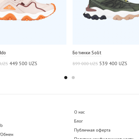
ddo
Ботинки Solit
449 500
UZS
539 400
UZS
UZS
899 000
UZS
О нас
Блог
ub
Публичная оферта
/Обмен
Политика конфиденциальности