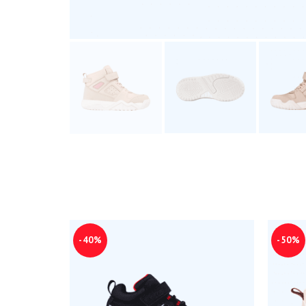
-40%
-50%