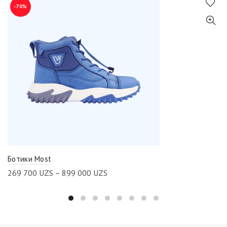
-70%
Ботики Most
269 700
UZS
–
899 000
UZS