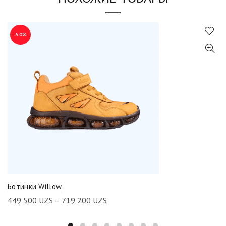
-50%
Ботинки Willow
449 500
UZS
–
719 200
UZS