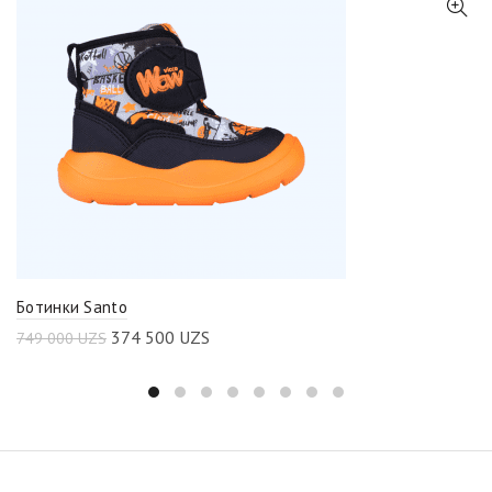
Ботинки Santo
374 500
UZS
749 000
UZS