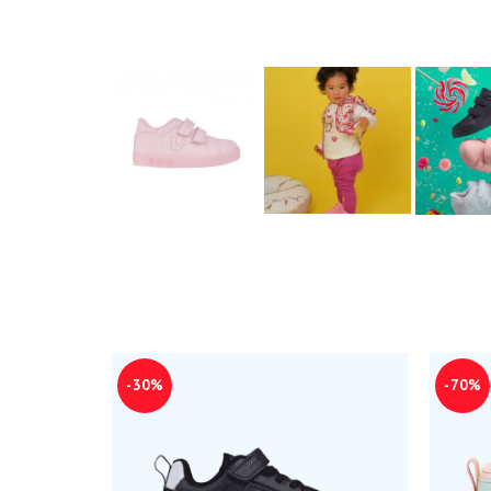
-30%
-70%