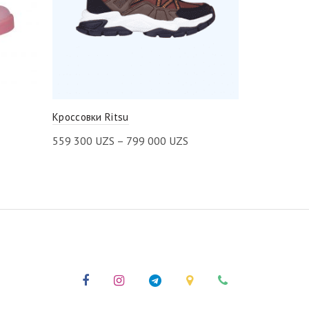
Кроссовки Ritsu
Светящиеся
559 300
UZS
–
799 000
UZS
799 000
UZS