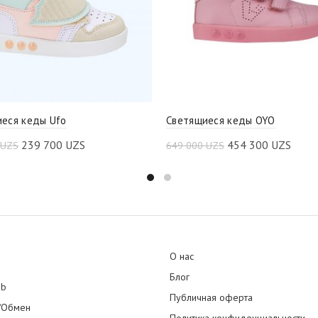
еся кеды Ufo
Светящиеся кеды OYO
239 700
UZS
454 300
UZS
UZS
649 000
UZS
О нас
Блог
ub
Публичная оферта
/Обмен
Политика конфиденциальности