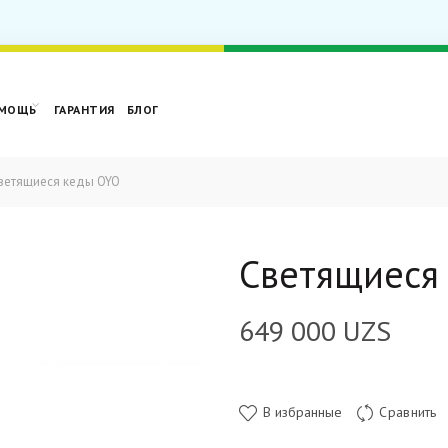
МОЩЬ
ГАРАНТИЯ
БЛОГ
етящиеся кеды OYO
Светящиеся
649 000
UZS
В избранные
Сравнить