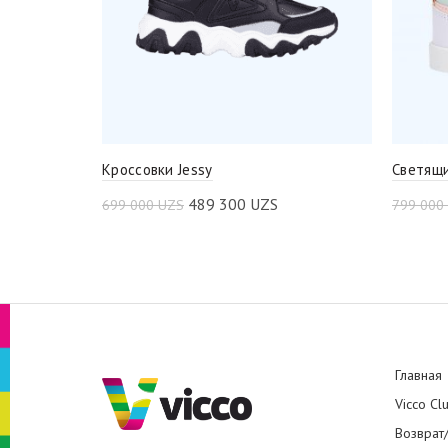
Кроссовки Jessy
Светящи
489 300
UZS
699 000
UZS
799 000
Главная
Vicco Cl
Возврат