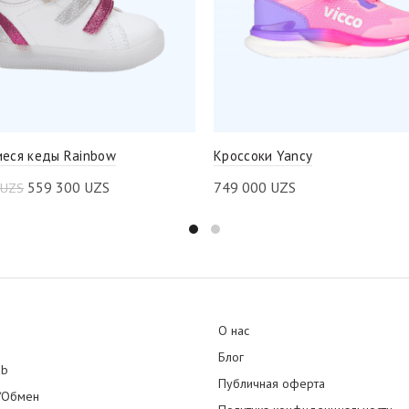
еся кеды Rainbow
Кроссоки Yancy
559 300
UZS
749 000
UZS
UZS
О нас
Блог
ub
Публичная оферта
/Обмен