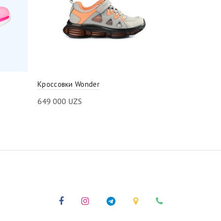
Кроссовки Wonder
Светящиеся
649 000
UZS
799 000
UZS