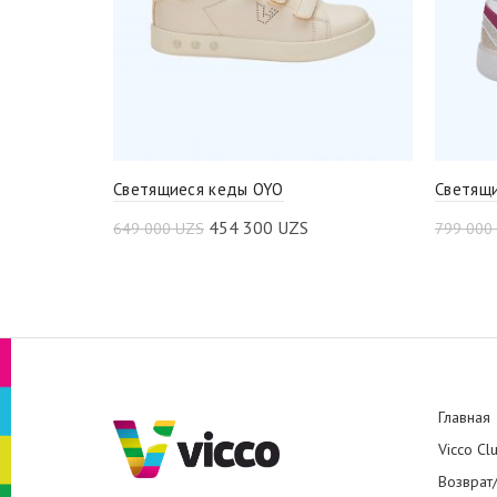
Светящиеся кеды OYO
Светящи
454 300
UZS
649 000
UZS
799 000
Главная
Vicco Cl
Возврат