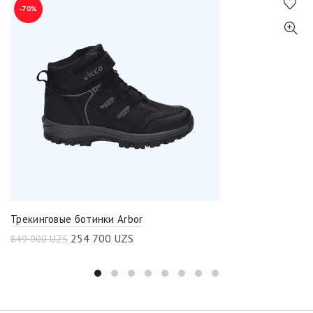
-70%
Трекинговые ботинки Arbor
254 700
UZS
849 000
UZS