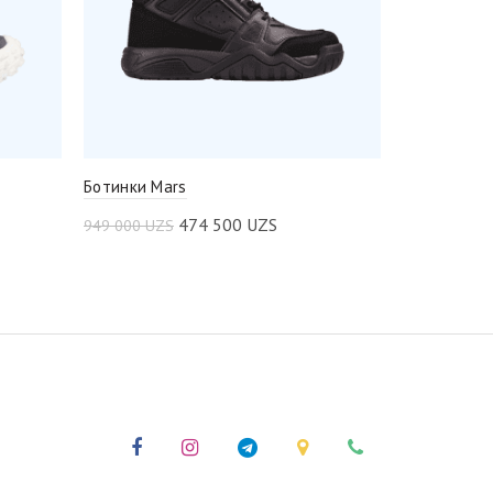
Ботинки Mars
Сапоги Kap
474 500
UZS
949 000
UZS
899 000
UZS