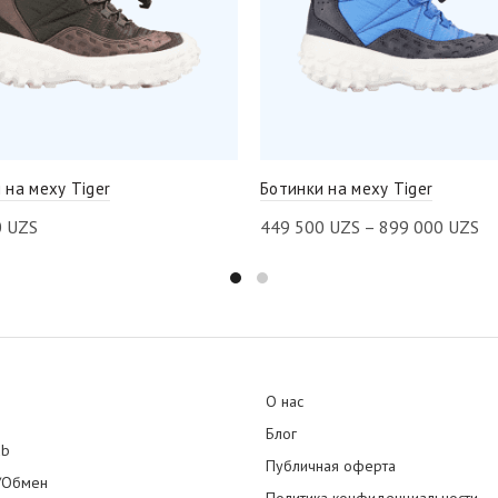
 на меху Tiger
Ботинки на меху Tiger
0
UZS
449 500
UZS
–
899 000
UZS
О нас
Блог
ub
Публичная оферта
/Обмен