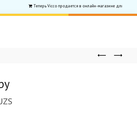
Теперь Vicco продается в онлайн-магазине для родитиле
by
UZS