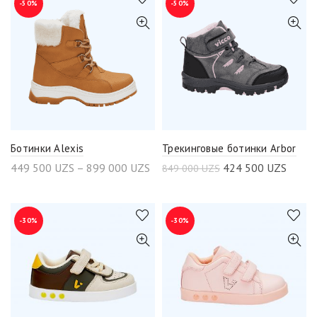
-50%
-50%
Ботинки Alexis
Трекинговые ботинки Arbor
449 500
UZS
–
899 000
UZS
424 500
UZS
849 000
UZS
-30%
-30%