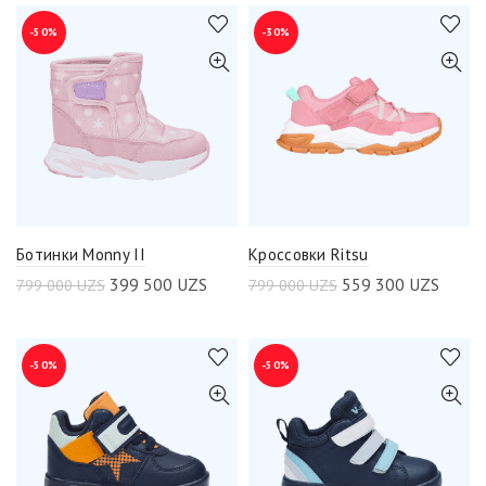
-50%
-30%
Ботинки Monny II
Кроссовки Ritsu
399 500
UZS
559 300
UZS
799 000
UZS
799 000
UZS
-50%
-50%