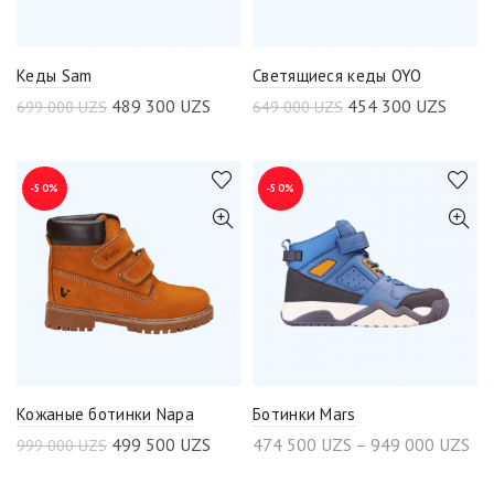
Кеды Sam
Светящиеся кеды OYO
489 300
UZS
454 300
UZS
699 000
UZS
649 000
UZS
-50%
-50%
Кожаные ботинки Napa
Ботинки Mars
499 500
UZS
474 500
UZS
–
949 000
UZS
999 000
UZS