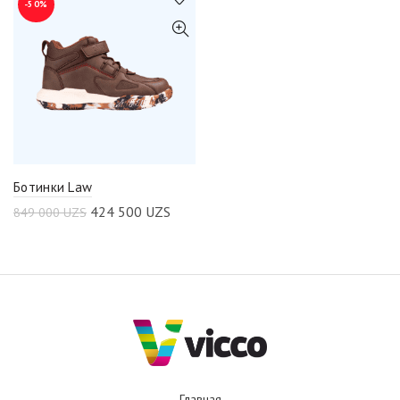
-50%
Ботинки Law
424 500
UZS
849 000
UZS
Главная