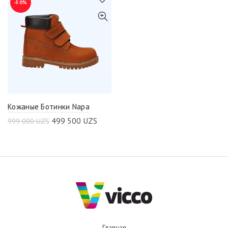
-50%
Кожаные Ботинки Napa
499 500
UZS
999 000
UZS
Главная