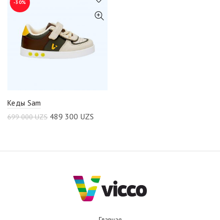
-30%
Кеды Sam
489 300
UZS
699 000
UZS
Главная