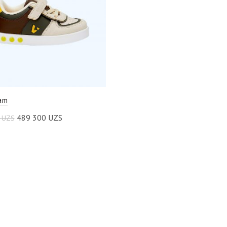
am
489 300
UZS
0
UZS