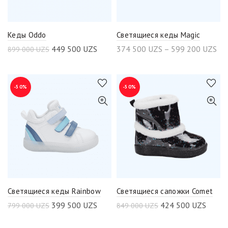
Кеды Oddo
Светящиеся кеды Magic
449 500
UZS
374 500
UZS
–
599 200
UZS
899 000
UZS
-50%
-50%
Светящиеся кеды Rainbow
Светящиеся сапожки Comet
399 500
UZS
424 500
UZS
799 000
UZS
849 000
UZS