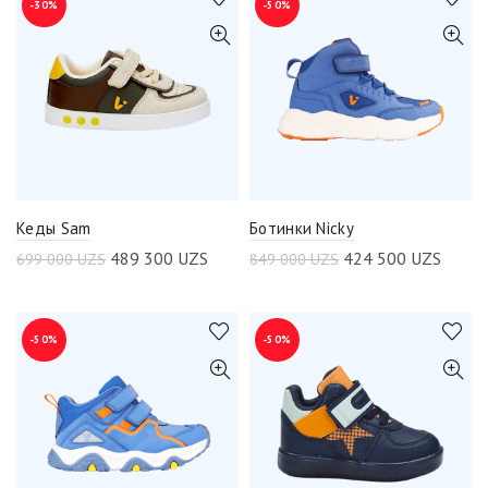
-30%
-50%
Кеды Sam
Ботинки Nicky
489 300
UZS
424 500
UZS
699 000
UZS
849 000
UZS
-50%
-50%