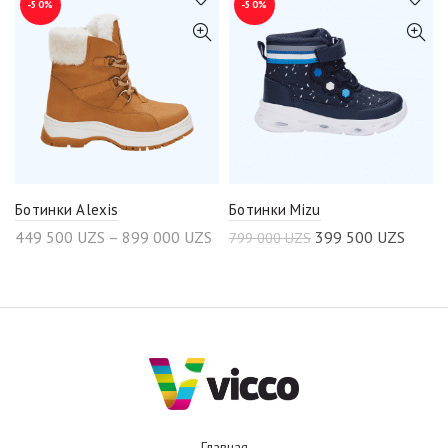
-50%
-50%
Ботинки Alexis
Ботинки Mizu
449 500
UZS
–
899 000
UZS
399 500
UZS
799 000
UZS
Главная