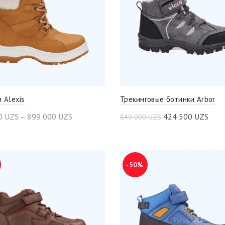
 Alexis
Трекинговые ботинки Arbor
0
UZS
–
899 000
UZS
424 500
UZS
849 000
UZS
-50%