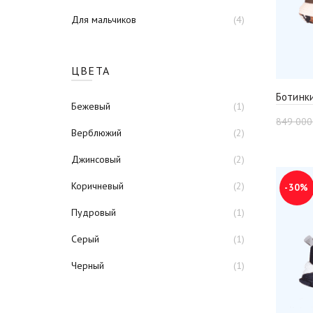
Для мальчиков
(4)
ЦВЕТА
Ботинк
Бежевый
(1)
849 00
Верблюжий
(2)
Джинсовый
(2)
Коричневый
(2)
-30%
Пудровый
(1)
Серый
(1)
Черный
(1)