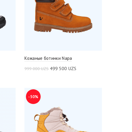
Кожаные ботинки Napa
499 500
UZS
999 000
UZS
-50%