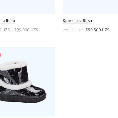
ки Ritsu
Кроссовки Ritsu
0
UZS
–
799 000
UZS
559 300
UZS
799 000
UZS