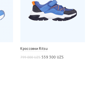
Кроссовки Ritsu
559 300
UZS
799 000
UZS