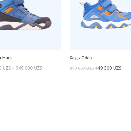
и Mars
Кеды Oddo
0
UZS
–
949 000
UZS
449 500
UZS
899 000
UZS