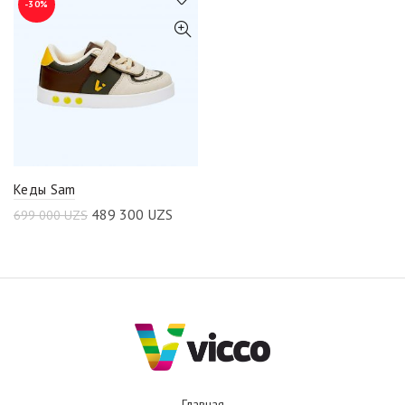
-30%
Кеды Sam
489 300
UZS
699 000
UZS
Главная