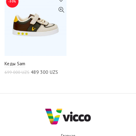
-30%
Кеды Sam
489 300
UZS
699 000
UZS
Главная