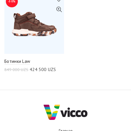
-50%
Ботинки Law
424 500
UZS
849 000
UZS
Главная