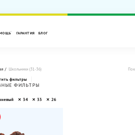
МОЩЬ
ГАРАНТИЯ
БЛОГ
ая
Школьники (31-36)
Пок
тить фильтры
ВНЫЕ ФИЛЬТРЫ
чневый
34
33
26