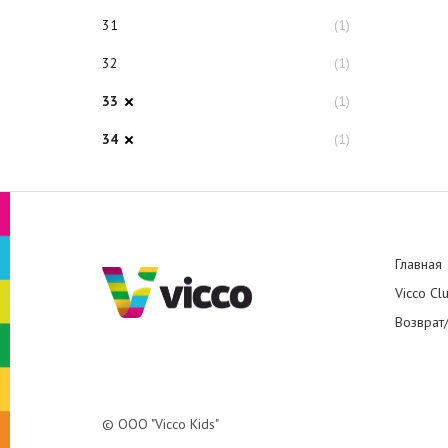
31
(1)
32
(1)
33
(1)
34
(1)
Главная
Vicco Cl
Возврат
© ООО "Vicco Kids"