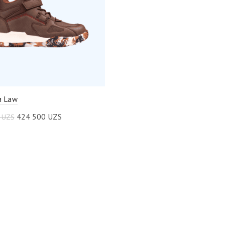
и Law
424 500
UZS
0
UZS