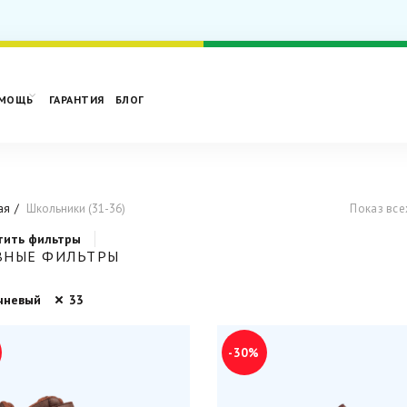
МОЩЬ
ГАРАНТИЯ
БЛОГ
ая
Школьники (31-36)
Показ все
тить фильтры
ВНЫЕ ФИЛЬТРЫ
чневый
33
-30%