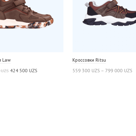
и Law
Кроссовки Ritsu
424 500
UZS
559 300
UZS
–
799 000
UZS
0
UZS