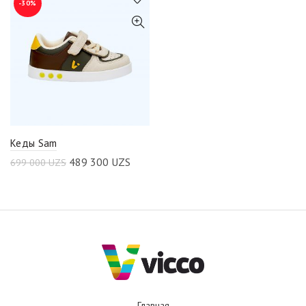
-30%
Кеды Sam
489 300
UZS
699 000
UZS
Главная