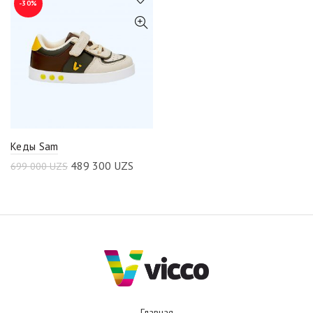
-30%
Кеды Sam
489 300
UZS
699 000
UZS
Главная