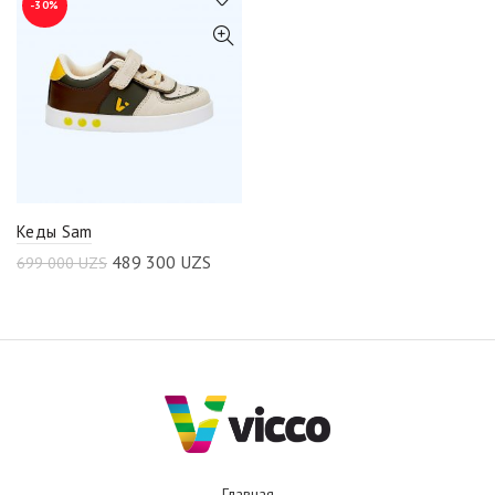
-30%
Кеды Sam
489 300
UZS
699 000
UZS
Главная