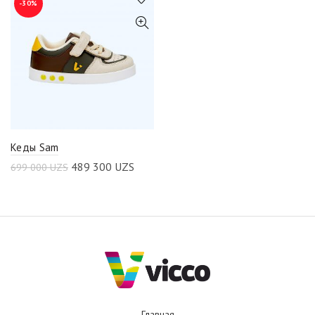
-30%
Кеды Sam
489 300
UZS
699 000
UZS
Главная