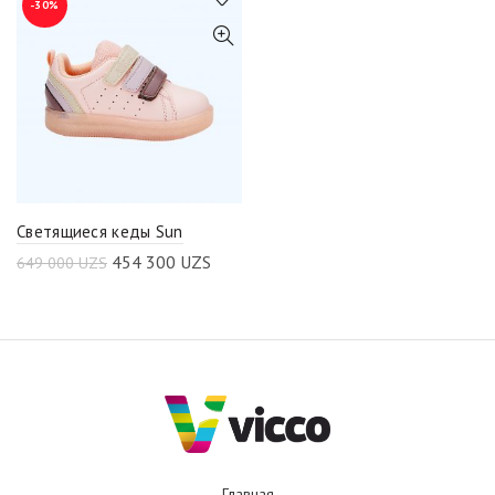
-30%
Светящиеся кеды Sun
454 300
UZS
649 000
UZS
Главная