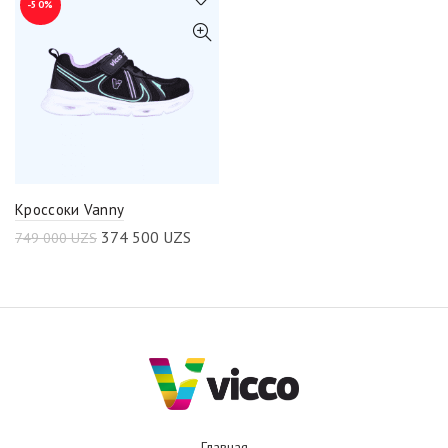
-50%
Кроссоки Vanny
374 500
UZS
749 000
UZS
Главная