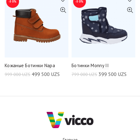
-50%
-50%
Кожаные Ботинки Napa
Ботинки Monny II
499 500
UZS
399 500
UZS
999 000
UZS
799 000
UZS
Главная