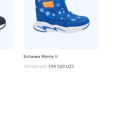
Ботинки Monny II
399 500
UZS
799 000
UZS