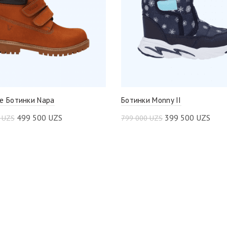
е Ботинки Napa
Ботинки Monny II
499 500
UZS
399 500
UZS
0
UZS
799 000
UZS