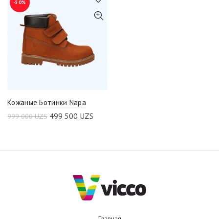
-50%
Кожаные Ботинки Napa
499 500
UZS
999 000
UZS
Главная