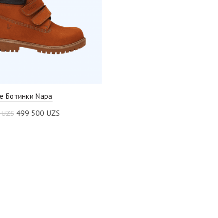
е Ботинки Napa
499 500
UZS
0
UZS