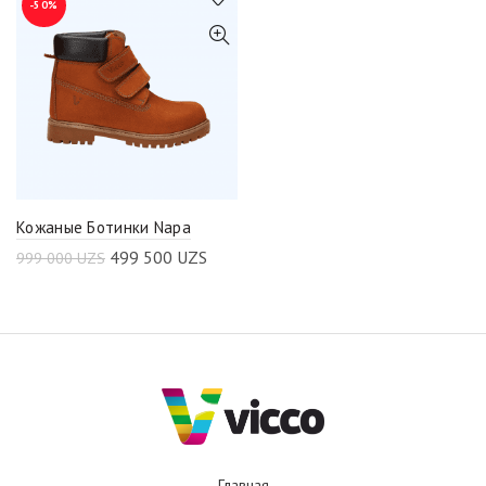
-50%
Кожаные Ботинки Napa
499 500
UZS
999 000
UZS
Главная