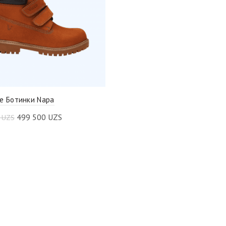
е Ботинки Napa
499 500
UZS
0
UZS