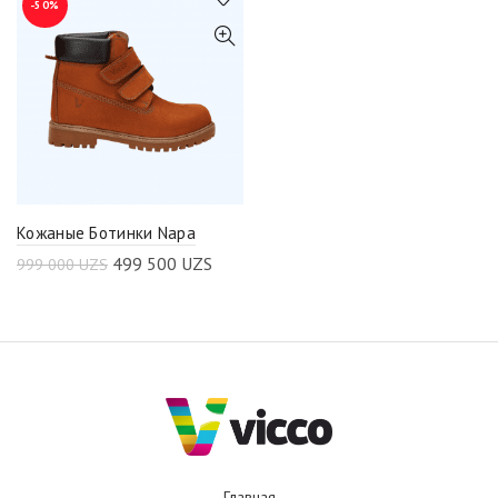
-50%
Кожаные Ботинки Napa
499 500
UZS
999 000
UZS
Главная