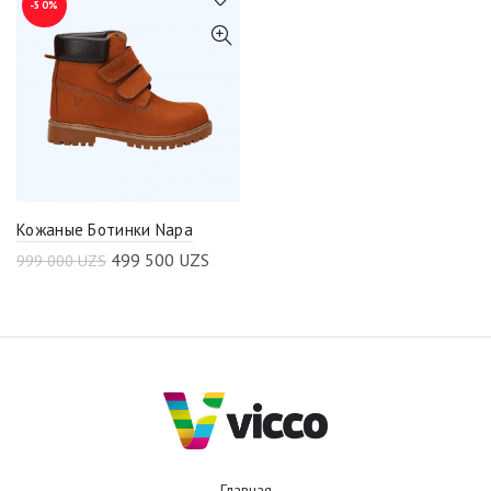
-50%
Кожаные Ботинки Napa
499 500
UZS
999 000
UZS
Главная