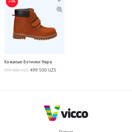
-50%
Кожаные Ботинки Napa
499 500
UZS
999 000
UZS
Главная