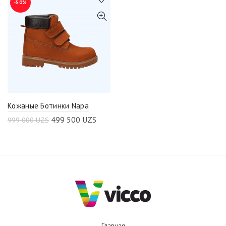
-50%
Кожаные Ботинки Napa
499 500
UZS
999 000
UZS
Главная