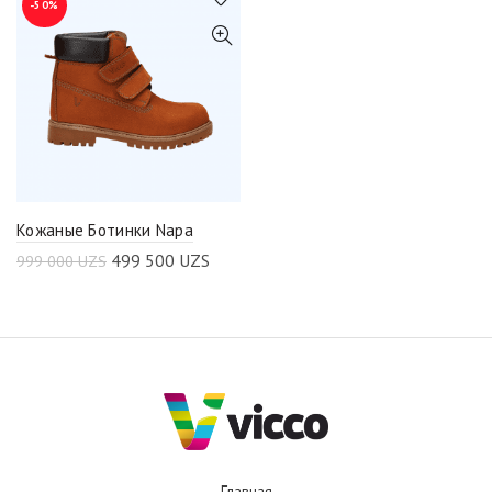
-50%
Кожаные Ботинки Napa
499 500
UZS
999 000
UZS
Главная