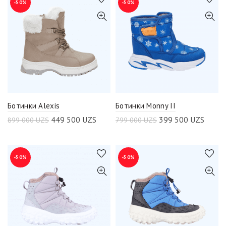
-50%
-50%
Ботинки Alexis
Ботинки Monny II
449 500
UZS
399 500
UZS
899 000
UZS
799 000
UZS
-50%
-50%