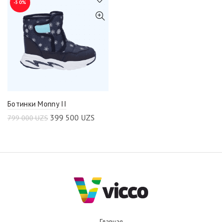
-50%
Ботинки Monny II
399 500
UZS
799 000
UZS
Главная