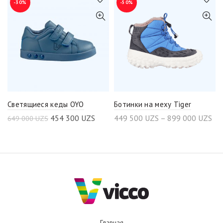
-30%
-50%
Светящиеся кеды OYO
Ботинки на меху Tiger
454 300
UZS
449 500
UZS
–
899 000
UZS
649 000
UZS
Главная