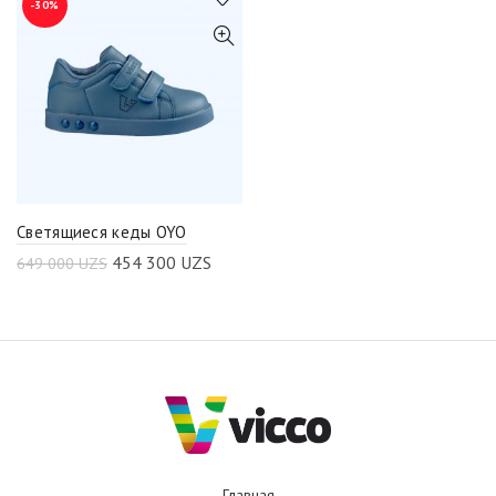
-30%
Светящиеся кеды OYO
454 300
UZS
649 000
UZS
Главная