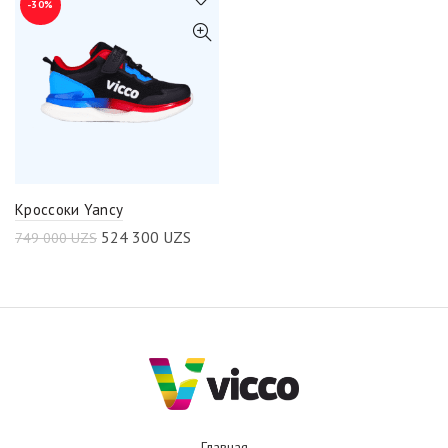
-30%
Кроссоки Yancy
524 300
UZS
749 000
UZS
Главная