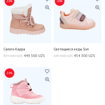
-50%
-30%
Сапоги Kappa
Светящиеся кеды Sun
449 500
UZS
454 300
UZS
899 000
UZS
649 000
UZS
-50%